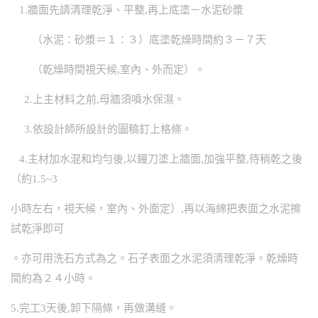
1.牆面先請清理乾淨、平整,再上底塗－水泥砂漿
（水泥：砂漿＝１：３）底塗乾燥時間約３－７天
（乾燥時間視天候,室內、外而定）。
2.上主材料之前,母牆須噴水保濕。
3.依設計師所設計的圖稿釘上格條。
4.主材加水混和均勻後,以鏝刀塗上牆面,加強平整,待稍乾之後
（約1.5~3
小時左右，視天候，室內、外面定）,再以海綿把表面之水泥擦
試乾淨即可
。亦可用洗石方式為之。石子表面之水泥須清理乾淨。乾燥時
間約為２４小時。
5.完工3天後,卸下隔條，再做溝縫。