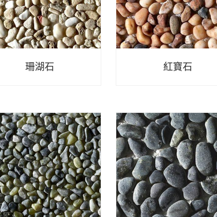
珊湖石
紅寶石