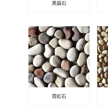
黑扁石
霓虹石