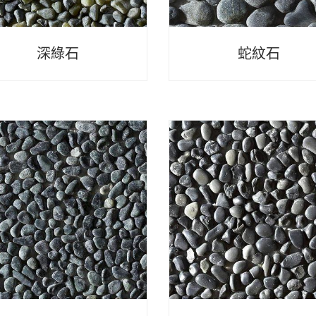
深綠石
蛇紋石